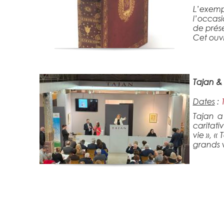
L’exemp
l’occasi
de prés
Cet ouvr
Tajan &
Dates
:
Tajan a
caritati
vie », «
grands v